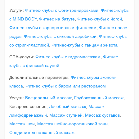
Услуги:
Фитнес-клубы c Core-тренировками
,
Фитнес-клубы
c MIND BODY
,
Фитнес на батуте
,
Фитнес-клубы с йогой
,
Фитнес-клубы c корпоративным фитнесом
,
Фитнес после
родов
,
Фитнес-клубы c силовой аэробикой
,
Фитнес-клубы
со стрип-пластикой
,
Фитнес-клубы с танцами живота
СПА-услуги:
Фитнес клубы с гидромассажем
,
Фитнес
клубы с финской сауной
Дополнительные параметры:
Фитнес клубы эконом-
класса
,
Фитнес клубы с баром или рестораном
Услуги:
Висцеральный массаж
,
Глубокотканный массаж
,
Кесарево сечение,
Лечебный массаж
,
Массаж
лимфодренажный
,
Массаж ступней
,
Массаж суставов
,
Массаж шеи
,
Массаж шейно-воротниковой зоны
,
Соединительнотканный массаж