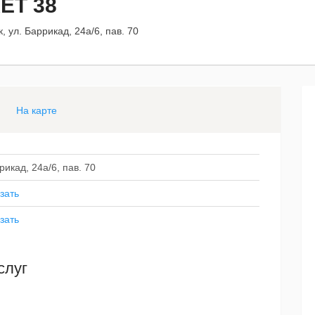
ET 38
, ул. Баррикад, 24а/6, пав. 70
На карте
рикад, 24а/6, пав. 70
зать
зать
слуг