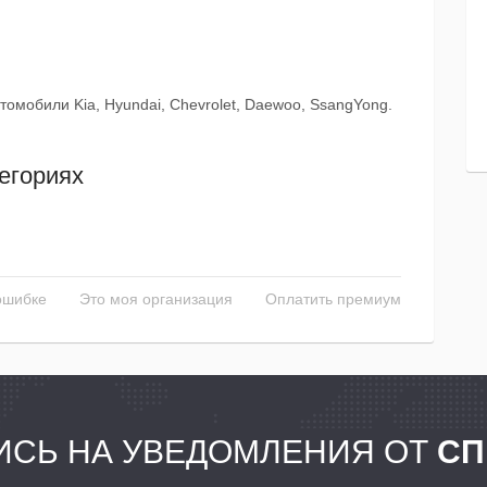
томобили Kia, Hyundai, Chevrolet, Daewoo, SsangYong.
егориях
ошибке
Это моя организация
Оплатить премиум
СЬ НА УВЕДОМЛЕНИЯ ОТ
СП