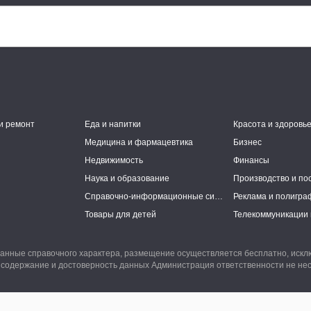
и ремонт
Еда и напитки
Красота и здоровь
Медицина и фармацевтика
Бизнес
Недвижимость
Финансы
Наука и образование
Производство и по
Справочно-информационные системы
Реклама и полигра
Товары для детей
Телекоммуникации 
анные справочного характера, размещение осуществляется бесплатно, иск
 содержание и достоверность данных Администрация ответственности не нес