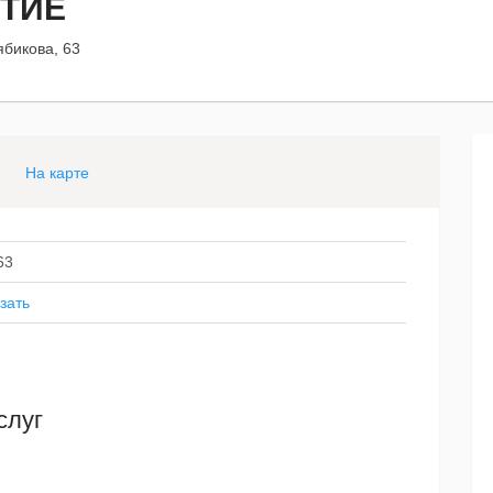
ТИЕ
ябикова, 63
На карте
63
зать
слуг