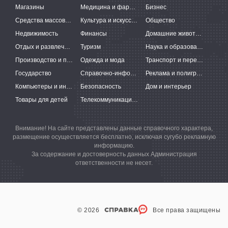
Магазины
Медицина и фармацевтика
Бизнес
Средства массовой информации
Культура и искусство
Общество
Недвижимость
Финансы
Домашние животные
Отдых и развлечения
Туризм
Наука и образование
Производство и поставки
Одежда и мода
Транспорт и перевозки
Государство
Справочно-информационные системы
Реклама и полиграфия
Компьютеры и интернет
Безопасность
Дом и интерьер
Товары для детей
Телекоммуникации и связь
Внимание! На сайте представлены данные справочного характера,
размещение осуществляется бесплатно, исключая сугубо рекламную
информацию.
За содержание и достоверность данных Администрация
ответственности не несет.
© 2026
Все права защищены