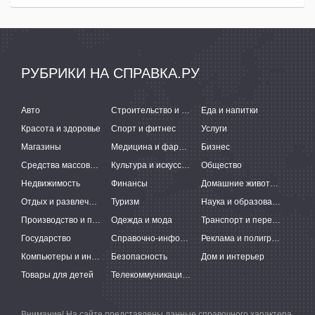
РУБРИКИ НА СПРАВКА.РУ
Авто
Строительство и ремонт
Еда и напитки
Красота и здоровье
Спорт и фитнес
Услуги
Магазины
Медицина и фармацевтика
Бизнес
Средства массовой информации
Культура и искусство
Общество
Недвижимость
Финансы
Домашние животные
Отдых и развлечения
Туризм
Наука и образование
Производство и поставки
Одежда и мода
Транспорт и перевозки
Государство
Справочно-информационные системы
Реклама и полиграфия
Компьютеры и интернет
Безопасность
Дом и интерьер
Товары для детей
Телекоммуникации и связь
Внимание! На сайте представлены данные справочного характера,