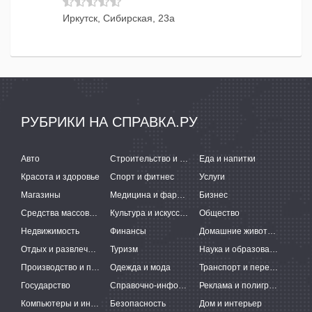
Иркутск, Сибирская, 23а
РУБРИКИ НА СПРАВКА.РУ
Авто
Строительство и ремонт
Еда и напитки
Красота и здоровье
Спорт и фитнес
Услуги
Магазины
Медицина и фармацевтика
Бизнес
Средства массовой информации
Культура и искусство
Общество
Недвижимость
Финансы
Домашние животные
Отдых и развлечения
Туризм
Наука и образование
Производство и поставки
Одежда и мода
Транспорт и перевозки
Государство
Справочно-информационные системы
Реклама и полиграфия
Компьютеры и интернет
Безопасность
Дом и интерьер