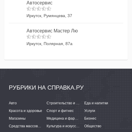
Автосервис
Иркутск, Румянцева, 37
Автосервис Мастер Лю
Иркутск, Полярная, 87а
РУБРИКИ НА СПРАВКА.РУ
Авто
Строительство и ремонт
Еда и напитки
Красота и здоровье
Спорт и фитнес
Услуги
Магазины
Медицина и фармацевтика
Бизнес
Средства массовой информации
Культура и искусство
Общество