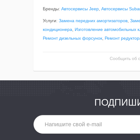
Бренды:
Автосервисы Jeep
,
Автосервисы Suba
Услуги:
Замена передних амортизаторов
,
Заме
кондиционера
,
Изготовление автомобильных 
Ремонт дизельных форсунок
,
Ремонт редуктор
Сообщить об 
ПОДПИШИ