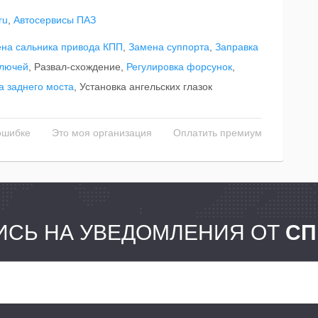
ru
,
Автосервисы ПАЗ
на сальника привода КПП
,
Замена суппорта
,
Заправка
ключей
, Развал-схождение,
Регулировка форсунок
,
а заднего моста
, Установка ангельских глазок
ошибке
Это моя организация
Оплатить премиум
СЬ НА УВЕДОМЛЕНИЯ ОТ
СП