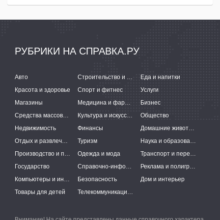
РУБРИКИ НА СПРАВКА.РУ
Авто
Строительство и ремонт
Еда и напитки
Красота и здоровье
Спорт и фитнес
Услуги
Магазины
Медицина и фармацевтика
Бизнес
Средства массовой информации
Культура и искусство
Общество
Недвижимость
Финансы
Домашние животные
Отдых и развлечения
Туризм
Наука и образование
Производство и поставки
Одежда и мода
Транспорт и перевозки
Государство
Справочно-информационные системы
Реклама и полиграфия
Компьютеры и интернет
Безопасность
Дом и интерьер
Товары для детей
Телекоммуникации и связь
Внимание! На сайте представлены данные справочного характера,