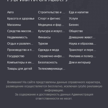
Авто
Строительство и ремонт
Еда и напитки
Красота и здоровье
Спорт и фитнес
Услуги
Магазины
Медицина и фармацевтика
Бизнес
Средства массовой информации
Культура и искусство
Общество
Недвижимость
Финансы
Домашние животные
Отдых и развлечения
Туризм
Наука и образование
Производство и поставки
Одежда и мода
Транспорт и перевозки
Государство
Справочно-информационные системы
Реклама и полиграфия
Компьютеры и интернет
Безопасность
Дом и интерьер
Товары для детей
Телекоммуникации и связь
Внимание! На сайте представлены данные справочного характера,
размещение осуществляется бесплатно, исключая сугубо рекламную
информацию.
За содержание и достоверность данных Администрация
ответственности не несет.