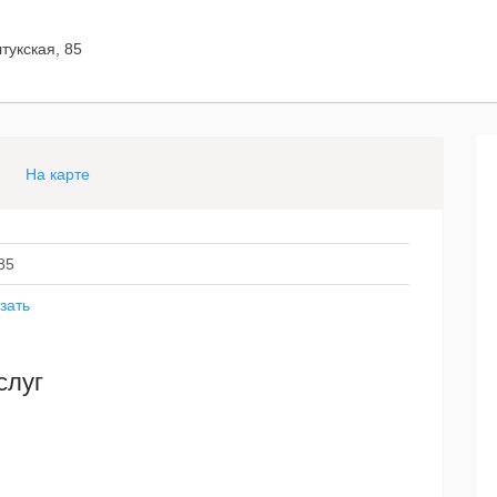
лтукская, 85
На карте
85
зать
слуг