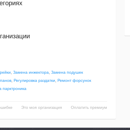
егориях
ганизации
 рейки
,
Замена инжектора
,
Замена подушек
апанов
,
Регулировка раздатки
,
Ремонт форсунок
а парктроника
ошибке
Это моя организация
Оплатить премиум