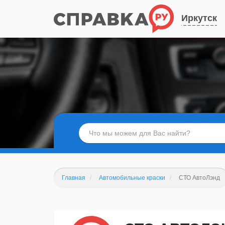
Иркутск
Главная
Автомобильные краски
СТО АвтоЛэнд