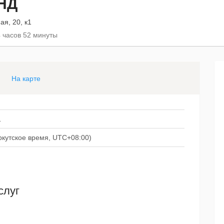
НД
ая, 20, к1
4 часов 52 минуты
На карте
1
иркутское время, UTC+08:00)
слуг