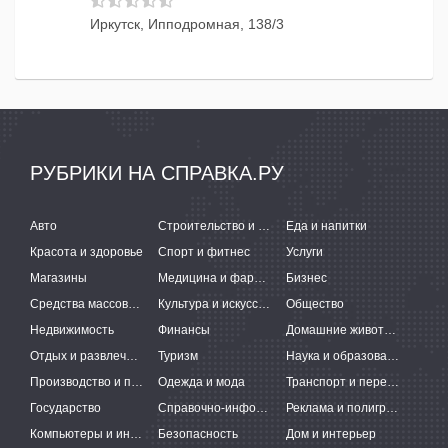
Иркутск, Ипподромная, 138/3
РУБРИКИ НА СПРАВКА.РУ
Авто
Строительство и ремонт
Еда и напитки
Красота и здоровье
Спорт и фитнес
Услуги
Магазины
Медицина и фармацевтика
Бизнес
Средства массовой информации
Культура и искусство
Общество
Недвижимость
Финансы
Домашние животные
Отдых и развлечения
Туризм
Наука и образование
Производство и поставки
Одежда и мода
Транспорт и перевозки
Государство
Справочно-информационные системы
Реклама и полиграфия
Компьютеры и интернет
Безопасность
Дом и интерьер