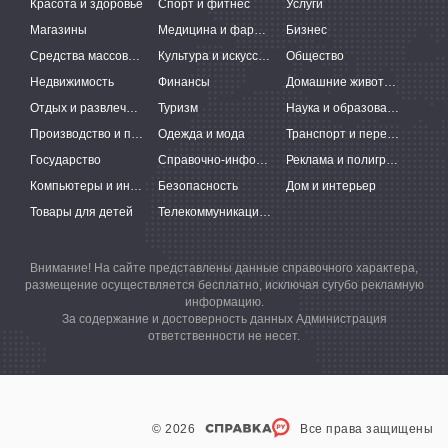
Красота и здоровье
Спорт и фитнес
Услуги
Магазины
Медицина и фармацевтика
Бизнес
Средства массовой информации
Культура и искусство
Общество
Недвижимость
Финансы
Домашние животные
Отдых и развлечения
Туризм
Наука и образование
Производство и поставки
Одежда и мода
Транспорт и перевозки
Государство
Справочно-информационные системы
Реклама и полиграфия
Компьютеры и интернет
Безопасность
Дом и интерьер
Товары для детей
Телекоммуникации и связь
Внимание! На сайте представлены данные справочного характера,
размещение осуществляется бесплатно, исключая сугубо рекламную
информацию.
За содержание и достоверность данных Администрация
ответственности не несет.
© 2026
Все права защищены