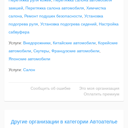
Перетяжка руля кожей
,
Перетяжка салона автомобиля
замшей
,
Перетяжка салона автомобиля
,
Химчистка
салона
,
Ремонт подушек безопасности
,
Установка
подогрева руля
,
Установка подогрева сидений
,
Настройка
сабвуфера
Услуги:
Внедорожники
,
Китайские автомобили
,
Корейские
автомобили
,
Скутеры
,
Французские автомобили
,
Японские автомобили
Услуги:
Салон
Сообщить об ошибке
Это моя организация
Оплатить премиум
Другие организации в категории Автоателье