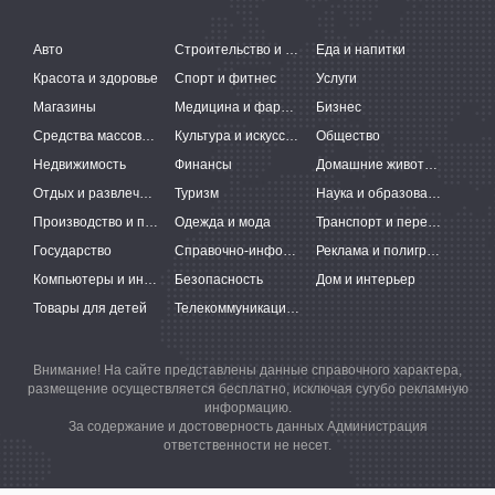
Авто
Строительство и ремонт
Еда и напитки
Красота и здоровье
Спорт и фитнес
Услуги
Магазины
Медицина и фармацевтика
Бизнес
Средства массовой информации
Культура и искусство
Общество
Недвижимость
Финансы
Домашние животные
Отдых и развлечения
Туризм
Наука и образование
Производство и поставки
Одежда и мода
Транспорт и перевозки
Государство
Справочно-информационные системы
Реклама и полиграфия
Компьютеры и интернет
Безопасность
Дом и интерьер
Товары для детей
Телекоммуникации и связь
Внимание! На сайте представлены данные справочного характера,
размещение осуществляется бесплатно, исключая сугубо рекламную
информацию.
За содержание и достоверность данных Администрация
ответственности не несет.