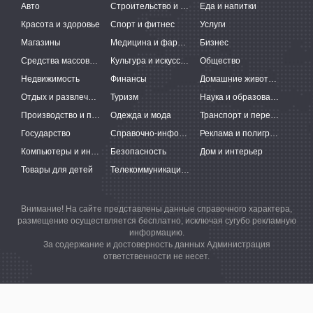
Авто
Строительство и ремонт
Еда и напитки
Красота и здоровье
Спорт и фитнес
Услуги
Магазины
Медицина и фармацевтика
Бизнес
Средства массовой информации
Культура и искусство
Общество
Недвижимость
Финансы
Домашние животные
Отдых и развлечения
Туризм
Наука и образование
Производство и поставки
Одежда и мода
Транспорт и перевозки
Государство
Справочно-информационные системы
Реклама и полиграфия
Компьютеры и интернет
Безопасность
Дом и интерьер
Товары для детей
Телекоммуникации и связь
Внимание! На сайте представлены данные справочного характера,
размещение осуществляется бесплатно, исключая сугубо рекламную
информацию.
За содержание и достоверность данных Администрация
ответственности не несет.