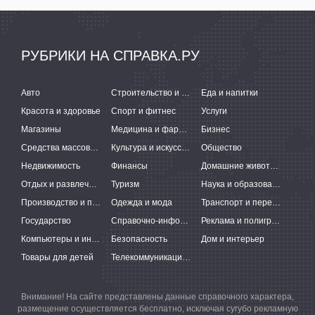
РУБРИКИ НА СПРАВКА.РУ
Авто
Строительство и ремонт
Еда и напитки
Красота и здоровье
Спорт и фитнес
Услуги
Магазины
Медицина и фармацевтика
Бизнес
Средства массовой информации
Культура и искусство
Общество
Недвижимость
Финансы
Домашние животные
Отдых и развлечения
Туризм
Наука и образование
Производство и поставки
Одежда и мода
Транспорт и перевозки
Государство
Справочно-информационные системы
Реклама и полиграфия
Компьютеры и интернет
Безопасность
Дом и интерьер
Товары для детей
Телекоммуникации и связь
Внимание! На сайте представлены данные справочного характера,
размещение осуществляется бесплатно, исключая сугубо рекламную