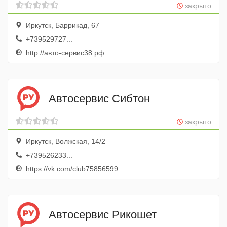
закрыто
Иркутск, Баррикад, 67
+739529727...
http://авто-сервис38.рф
Автосервис Сибтон
закрыто
Иркутск, Волжская, 14/2
+739526233...
https://vk.com/club75856599
Автосервис Рикошет