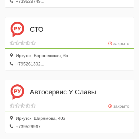
+739529749...
СТО
закрыто
Иркутск, Воронежская, 6а
+795261302...
Автосервис У Славы
закрыто
Иркутск, Ширямова, 40з
+739529967...