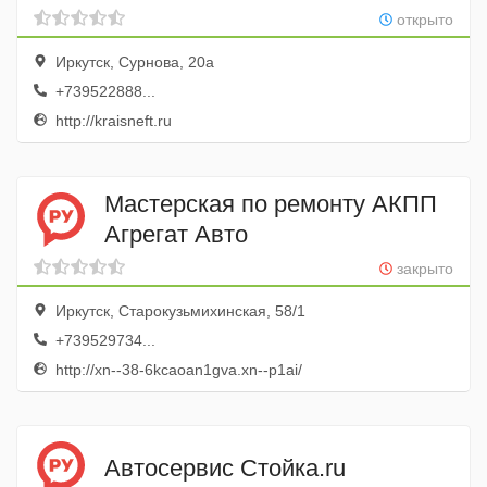
открыто
Иркутск, Сурнова, 20а
+739522888...
http://kraisneft.ru
Мастерская по ремонту АКПП
Агрегат Авто
закрыто
Иркутск, Старокузьмихинская, 58/1
+739529734...
http://xn--38-6kcaoan1gva.xn--p1ai/
Автосервис Стойка.ru