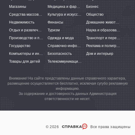
Магазины
Медицина и фармацевтика
Бизнес
Средства массовой информации
Культура и искусство
Общество
Недвижимость
Финансы
Домашние животные
Отдых и развлечения
Туризм
Наука и образование
Производство и поставки
Одежда и мода
Транспорт и перевозки
Государство
Справочно-информационные системы
Реклама и полиграфия
Компьютеры и интернет
Безопасность
Дом и интерьер
Товары для детей
Телекоммуникации и связь
Внимание! На сайте представлены данные справочного характера,
размещение осуществляется бесплатно, исключая сугубо рекламную
информацию.
За содержание и достоверность данных Администрация
ответственности не несет.
© 2026
Все права защищены