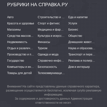
РУБРИКИ НА СПРАВКА.РУ
Авто
Строительство и ремонт
Еда и напитки
Красота и здоровье
Спорт и фитнес
Услуги
Магазины
Медицина и фармацевтика
Бизнес
Средства массовой информации
Культура и искусство
Общество
Недвижимость
Финансы
Домашние животные
Отдых и развлечения
Туризм
Наука и образование
Производство и поставки
Одежда и мода
Транспорт и перевозки
Государство
Справочно-информационные системы
Реклама и полиграфия
Компьютеры и интернет
Безопасность
Дом и интерьер
Товары для детей
Телекоммуникации и связь
Внимание! На сайте представлены данные справочного характера,
размещение осуществляется бесплатно, исключая сугубо рекламную
информацию.
За содержание и достоверность данных Администрация
ответственности не несет.