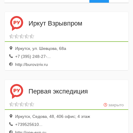
Иркут Взрывпром
Иркутск, ул. Шевцова, 68а
+7 (395) 248-27-...
http://burovzriv.ru
Первая экспедиция
закрыто
Иркутск, Седова, 48, 406 офис; 4 этаж
+739525610...
http://one-exp.ru