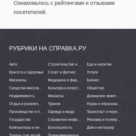
Ознакомьтесь с рейтингами и отзывами
посетителей.
РУБРИКИ НА СПРАВКА.РУ
Авто
Строительство и ремонт
Еда и напитки
Красота и здоровье
Спорт и фитнес
Услуги
Магазины
Медицина и фармацевтика
Бизнес
Средства массовой информации
Культура и искусство
Общество
Недвижимость
Финансы
Домашние животные
Отдых и развлечения
Туризм
Наука и образование
Производство и поставки
Одежда и мода
Транспорт и перевозки
Государство
Справочно-информационные системы
Реклама и полиграфия
Компьютеры и интернет
Безопасность
Дом и интерьер
Товары для детей
Телекоммуникации и связь