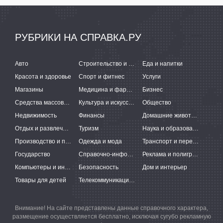
РУБРИКИ НА СПРАВКА.РУ
Авто
Строительство и ремонт
Еда и напитки
Красота и здоровье
Спорт и фитнес
Услуги
Магазины
Медицина и фармацевтика
Бизнес
Средства массовой информации
Культура и искусство
Общество
Недвижимость
Финансы
Домашние животные
Отдых и развлечения
Туризм
Наука и образование
Производство и поставки
Одежда и мода
Транспорт и перевозки
Государство
Справочно-информационные системы
Реклама и полиграфия
Компьютеры и интернет
Безопасность
Дом и интерьер
Товары для детей
Телекоммуникации и связь
Внимание! На сайте представлены данные справочного характера,
размещение осуществляется бесплатно, исключая сугубо рекламную