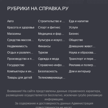
РУБРИКИ НА СПРАВКА.РУ
Авто
Строительство и ремонт
Еда и напитки
Красота и здоровье
Спорт и фитнес
Услуги
Магазины
Медицина и фармацевтика
Бизнес
Средства массовой информации
Культура и искусство
Общество
Недвижимость
Финансы
Домашние животные
Отдых и развлечения
Туризм
Наука и образование
Производство и поставки
Одежда и мода
Транспорт и перевозки
Государство
Справочно-информационные системы
Реклама и полиграфия
Компьютеры и интернет
Безопасность
Дом и интерьер
Товары для детей
Телекоммуникации и связь
Внимание! На сайте представлены данные справочного характера,
размещение осуществляется бесплатно, исключая сугубо рекламную
информацию.
За содержание и достоверность данных Администрация
ответственности не несет.