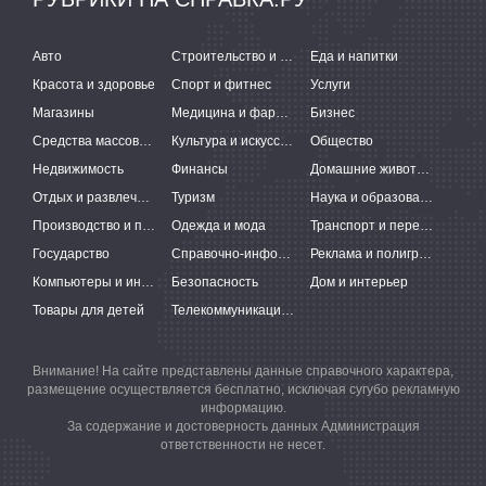
Авто
Строительство и ремонт
Еда и напитки
Красота и здоровье
Спорт и фитнес
Услуги
Магазины
Медицина и фармацевтика
Бизнес
Средства массовой информации
Культура и искусство
Общество
Недвижимость
Финансы
Домашние животные
Отдых и развлечения
Туризм
Наука и образование
Производство и поставки
Одежда и мода
Транспорт и перевозки
Государство
Справочно-информационные системы
Реклама и полиграфия
Компьютеры и интернет
Безопасность
Дом и интерьер
Товары для детей
Телекоммуникации и связь
Внимание! На сайте представлены данные справочного характера,
размещение осуществляется бесплатно, исключая сугубо рекламную
информацию.
За содержание и достоверность данных Администрация
ответственности не несет.