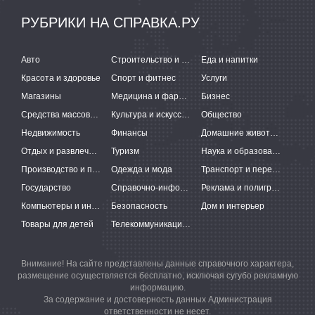
РУБРИКИ НА СПРАВКА.РУ
Авто
Строительство и ремонт
Еда и напитки
Красота и здоровье
Спорт и фитнес
Услуги
Магазины
Медицина и фармацевтика
Бизнес
Средства массовой информации
Культура и искусство
Общество
Недвижимость
Финансы
Домашние животные
Отдых и развлечения
Туризм
Наука и образование
Производство и поставки
Одежда и мода
Транспорт и перевозки
Государство
Справочно-информационные системы
Реклама и полиграфия
Компьютеры и интернет
Безопасность
Дом и интерьер
Товары для детей
Телекоммуникации и связь
Внимание! На сайте представлены данные справочного характера,
размещение осуществляется бесплатно, исключая сугубо рекламную
информацию.
За содержание и достоверность данных Администрация
ответственности не несет.