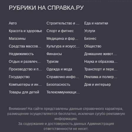
РУБРИКИ НА СПРАВКА.РУ
Авто
Строительство и ремонт
Еда и напитки
Красота и здоровье
Спорт и фитнес
Услуги
Магазины
Медицина и фармацевтика
Бизнес
Средства массовой информации
Культура и искусство
Общество
Недвижимость
Финансы
Домашние животные
Отдых и развлечения
Туризм
Наука и образование
Производство и поставки
Одежда и мода
Транспорт и перевозки
Государство
Справочно-информационные системы
Реклама и полиграфия
Компьютеры и интернет
Безопасность
Дом и интерьер
Товары для детей
Телекоммуникации и связь
Внимание! На сайте представлены данные справочного характера,
размещение осуществляется бесплатно, исключая сугубо рекламную
информацию.
За содержание и достоверность данных Администрация
ответственности не несет.