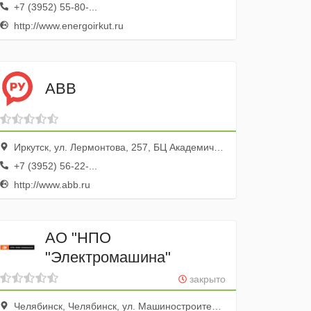
+7 (3952) 55-80-...
http://www.energoirkut.ru
ABB
Иркутск, ул. Лермонтова, 257, БЦ Академический, оф. 315
+7 (3952) 56-22-...
http://www.abb.ru
АО "НПО
"Электромашина"
закрыто
Челябинск, Челябинск, ул. Машиностроителей д. 7