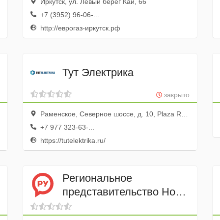
Иркутск, ул. Левый берег Каи, 66
+7 (3952) 96-06-...
http://еврогаз-иркутск.рф
Тут Электрика
закрыто
Раменское, Северное шоссе, д. 10, Plaza Ramstars
+7 977 323-63-...
https://tutelektrika.ru/
Региональное
ие
представительство Норд
Приводы