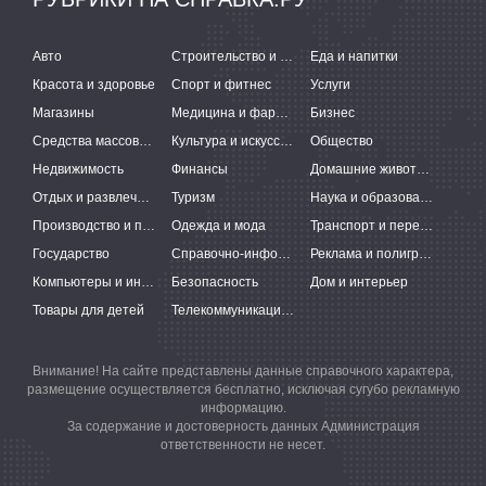
Авто
Строительство и ремонт
Еда и напитки
Красота и здоровье
Спорт и фитнес
Услуги
Магазины
Медицина и фармацевтика
Бизнес
Средства массовой информации
Культура и искусство
Общество
Недвижимость
Финансы
Домашние животные
Отдых и развлечения
Туризм
Наука и образование
Производство и поставки
Одежда и мода
Транспорт и перевозки
Государство
Справочно-информационные системы
Реклама и полиграфия
Компьютеры и интернет
Безопасность
Дом и интерьер
Товары для детей
Телекоммуникации и связь
Внимание! На сайте представлены данные справочного характера,
размещение осуществляется бесплатно, исключая сугубо рекламную
информацию.
За содержание и достоверность данных Администрация
ответственности не несет.