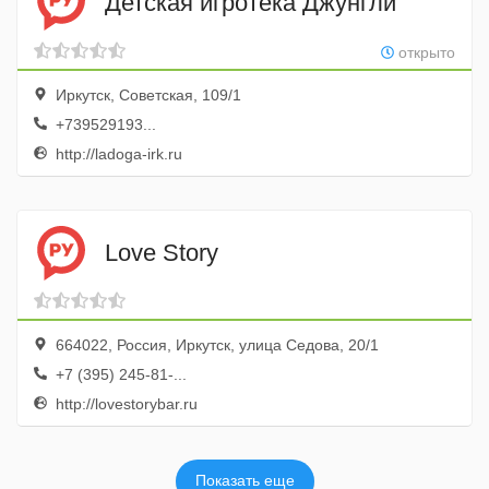
Детская игротека Джунгли
открыто
Иркутск, Советская, 109/1
+739529193...
http://ladoga-irk.ru
Love Story
664022, Россия, Иркутск, улица Седова, 20/1
+7 (395) 245-81-...
http://lovestorybar.ru
Показать еще