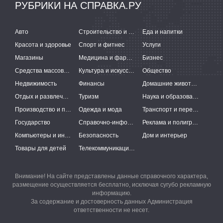
РУБРИКИ НА СПРАВКА.РУ
Авто
Строительство и ремонт
Еда и напитки
Красота и здоровье
Спорт и фитнес
Услуги
Магазины
Медицина и фармацевтика
Бизнес
Средства массовой информации
Культура и искусство
Общество
Недвижимость
Финансы
Домашние животные
Отдых и развлечения
Туризм
Наука и образование
Производство и поставки
Одежда и мода
Транспорт и перевозки
Государство
Справочно-информационные системы
Реклама и полиграфия
Компьютеры и интернет
Безопасность
Дом и интерьер
Товары для детей
Телекоммуникации и связь
Внимание! На сайте представлены данные справочного характера,
размещение осуществляется бесплатно, исключая сугубо рекламную
информацию.
За содержание и достоверность данных Администрация
ответственности не несет.