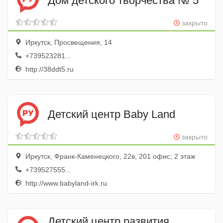
Дом детского творчества № 5
закрыто
Иркутск, Просвещения, 14
+739523281...
http://38ddt5.ru
Детский центр Baby Land
закрыто
Иркутск, Франк-Каменецкого, 22в, 201 офис; 2 этаж
+739527555...
http://www.babyland-irk.ru
Детский центр развития