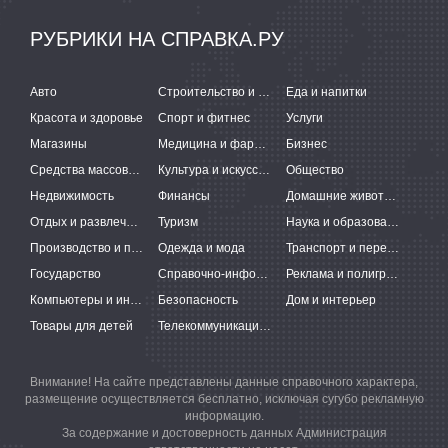
РУБРИКИ НА СПРАВКА.РУ
Авто
Строительство и ремонт
Еда и напитки
Красота и здоровье
Спорт и фитнес
Услуги
Магазины
Медицина и фармацевтика
Бизнес
Средства массовой информации
Культура и искусство
Общество
Недвижимость
Финансы
Домашние животные
Отдых и развлечения
Туризм
Наука и образование
Производство и поставки
Одежда и мода
Транспорт и перевозки
Государство
Справочно-информационные системы
Реклама и полиграфия
Компьютеры и интернет
Безопасность
Дом и интерьер
Товары для детей
Телекоммуникации и связь
Внимание! На сайте представлены данные справочного характера,
размещение осуществляется бесплатно, исключая сугубо рекламную
информацию.
За содержание и достоверность данных Администрация