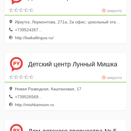
закрыто
Иркутск, Лермонтова, 271а, 2а офис; цокольный этаж; Местоположение: озеро Байкал
+739524267...
http://baikallingua.ru/
Детский центр Лунный Мишка
закрыто
Новая Разводная, Каштановая, 17
+739526569...
http://mishkamoon.ru