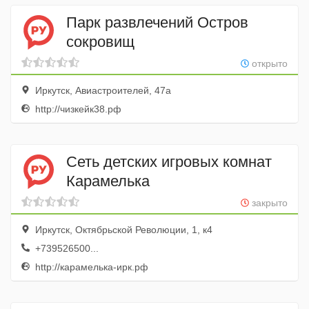
Парк развлечений Остров
сокровищ
открыто
Иркутск, Авиастроителей, 47а
http://чизкейк38.рф
Сеть детских игровых комнат
Карамелька
закрыто
Иркутск, Октябрьской Революции, 1, к4
+739526500...
http://карамелька-ирк.рф