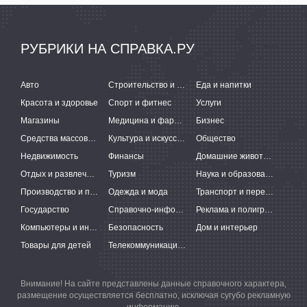
РУБРИКИ НА СПРАВКА.РУ
Авто
Строительство и ремонт
Еда и напитки
Красота и здоровье
Спорт и фитнес
Услуги
Магазины
Медицина и фармацевтика
Бизнес
Средства массовой информации
Культура и искусство
Общество
Недвижимость
Финансы
Домашние животные
Отдых и развлечения
Туризм
Наука и образование
Производство и поставки
Одежда и мода
Транспорт и перевозки
Государство
Справочно-информационные системы
Реклама и полиграфия
Компьютеры и интернет
Безопасность
Дом и интерьер
Товары для детей
Телекоммуникации и связь
Внимание! На сайте представлены данные справочного характера,
размещение осуществляется бесплатно, исключая сугубо рекламную