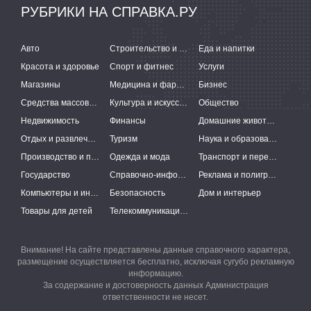
РУБРИКИ НА СПРАВКА.РУ
Авто
Строительство и ремонт
Еда и напитки
Красота и здоровье
Спорт и фитнес
Услуги
Магазины
Медицина и фармацевтика
Бизнес
Средства массовой информации
Культура и искусство
Общество
Недвижимость
Финансы
Домашние животные
Отдых и развлечения
Туризм
Наука и образование
Производство и поставки
Одежда и мода
Транспорт и перевозки
Государство
Справочно-информационные системы
Реклама и полиграфия
Компьютеры и интернет
Безопасность
Дом и интерьер
Товары для детей
Телекоммуникации и связь
Внимание! На сайте представлены данные справочного характера,
размещение осуществляется бесплатно, исключая сугубо рекламную
информацию.
За содержание и достоверность данных Администрация
ответственности не несет.