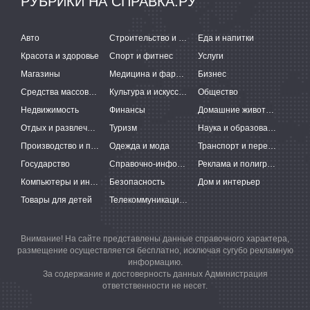
РУБРИКИ НА СПРАВКА.РУ
Авто
Строительство и ремонт
Еда и напитки
Красота и здоровье
Спорт и фитнес
Услуги
Магазины
Медицина и фармацевтика
Бизнес
Средства массовой информации
Культура и искусство
Общество
Недвижимость
Финансы
Домашние животные
Отдых и развлечения
Туризм
Наука и образование
Производство и поставки
Одежда и мода
Транспорт и перевозки
Государство
Справочно-информационные системы
Реклама и полиграфия
Компьютеры и интернет
Безопасность
Дом и интерьер
Товары для детей
Телекоммуникации и связь
Внимание! На сайте представлены данные справочного характера,
размещение осуществляется бесплатно, исключая сугубо рекламную
информацию.
За содержание и достоверность данных Администрация
ответственности не несет.