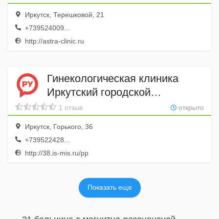
Иркутск, Терешковой, 21
+739524009...
http://astra-clinic.ru
Гинекологическая клиника
Иркутский городской
перинатальный центр
1 отзыв
открыто
Иркутск, Горького, 36
+739522428...
http://38.is-mis.ru/pp
Показать еще