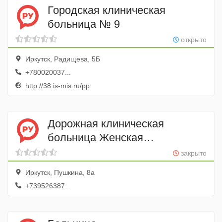
Городская клиническая
больница № 9
открыто
Иркутск, Радищева, 5Б
+780020037...
http://38.is-mis.ru/pp
Дорожная клиническая
больница Женская
консультация, Поликлиника
закрыто
№ 1
Иркутск, Пушкина, 8а
+739526387...