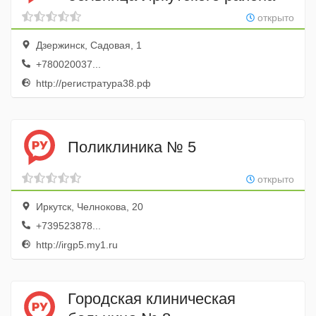
открыто
Дзержинск, Садовая, 1
+780020037...
http://регистратура38.рф
Поликлиника № 5
открыто
Иркутск, Челнокова, 20
+739523878...
http://irgp5.my1.ru
Городская клиническая