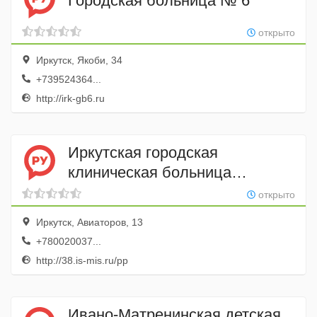
Городская больница № 6
открыто
Иркутск, Якоби, 34
+739524364...
http://irk-gb6.ru
Иркутская городская
клиническая больница
№ 1 Поликлиника № 12
открыто
Иркутск, Авиаторов, 13
+780020037...
http://38.is-mis.ru/pp
Ивано-Матренинская детская