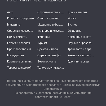
Авто
Строительство и ремонт
Еда и напитки
Красота и здоровье
Спорт и фитнес
Услуги
Магазины
Медицина и фармацевтика
Бизнес
Средства массовой информации
Культура и искусство
Общество
Недвижимость
Финансы
Домашние животные
Отдых и развлечения
Туризм
Наука и образование
Производство и поставки
Одежда и мода
Транспорт и перевозки
Государство
Справочно-информационные системы
Реклама и полиграфия
Компьютеры и интернет
Безопасность
Дом и интерьер
Товары для детей
Телекоммуникации и связь
Внимание! На сайте представлены данные справочного характера,
размещение осуществляется бесплатно, исключая сугубо рекламную
информацию.
За содержание и достоверность данных Администрация
ответственности не несет.