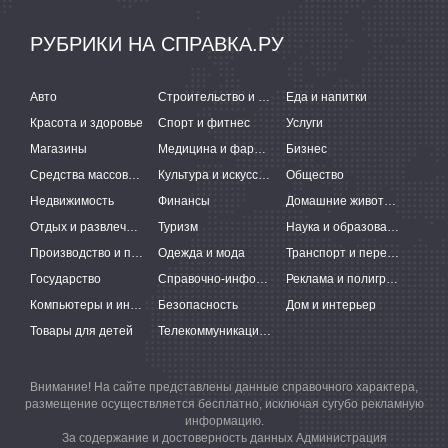
РУБРИКИ НА СПРАВКА.РУ
Авто
Строительство и ремонт
Еда и напитки
Красота и здоровье
Спорт и фитнес
Услуги
Магазины
Медицина и фармацевтика
Бизнес
Средства массовой информации
Культура и искусство
Общество
Недвижимость
Финансы
Домашние животные
Отдых и развлечения
Туризм
Наука и образование
Производство и поставки
Одежда и мода
Транспорт и перевозки
Государство
Справочно-информационные системы
Реклама и полиграфия
Компьютеры и интернет
Безопасность
Дом и интерьер
Товары для детей
Телекоммуникации и связь
Внимание! На сайте представлены данные справочного характера,
размещение осуществляется бесплатно, исключая сугубо рекламную
информацию.
За содержание и достоверность данных Администрация