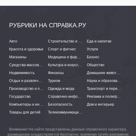
РУБРИКИ НА СПРАВКА.РУ
Авто
Строительство и ремонт
Еда и напитки
Красота и здоровье
Спорт и фитнес
Услуги
Магазины
Медицина и фармацевтика
Бизнес
Средства массовой информации
Культура и искусство
Общество
Недвижимость
Финансы
Домашние животные
Отдых и развлечения
Туризм
Наука и образование
Производство и поставки
Одежда и мода
Транспорт и перевозки
Государство
Справочно-информационные системы
Реклама и полиграфия
Компьютеры и интернет
Безопасность
Дом и интерьер
Товары для детей
Телекоммуникации и связь
Внимание! На сайте представлены данные справочного характера,
размещение осуществляется бесплатно, исключая сугубо рекламную