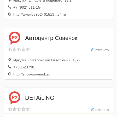
Иркутск, ул. Олега Кошевого, 9в\1
+7 (902) 511-15-...
http://www.83952401513.tt34.ru
Автоцентр Совенок
открыто
Иркутск, Октябрьской Революции, 1, к2
+739529798...
http://shop-sovenok.ru
DETAiLiNG
открыто