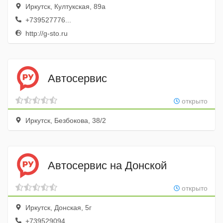
Иркутск, Култукская, 89а
+739527776...
http://g-sto.ru
Автосервис
открыто
Иркутск, Безбокова, 38/2
Автосервис на Донской
открыто
Иркутск, Донская, 5г
+739529094...