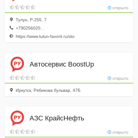
открыто
Тулун, Р-255, 7
+790256020...
https://www.tulun-favorit.ru/sto
Автосервис BoostUp
открыто
Иркутск, Рябикова бульвар, 47Б
АЗС КрайсНефть
открыто