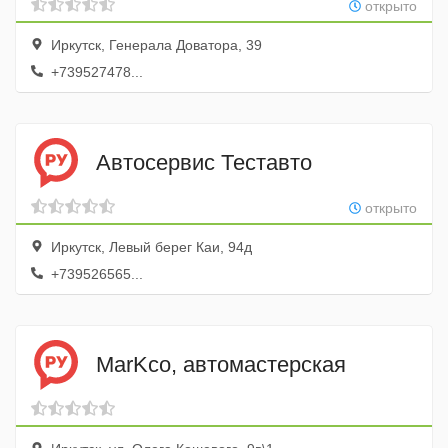
открыто
Иркутск, Генерала Доватора, 39
+739527478...
Автосервис Теставто
открыто
Иркутск, Левый берег Каи, 94д
+739526565...
MarKсо, автомастерская