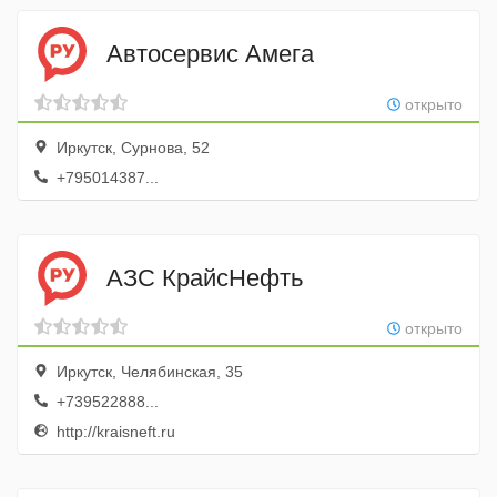
Автосервис Амега
открыто
Иркутск, Сурнова, 52
+795014387...
АЗС КрайсНефть
открыто
Иркутск, Челябинская, 35
+739522888...
http://kraisneft.ru