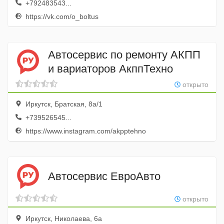
+792483543...
https://vk.com/o_boltus
Автосервис по ремонту АКПП
и вариаторов АкппТехно
открыто
Иркутск, Братская, 8а/1
+739526545...
https://www.instagram.com/akpptehno
Автосервис ЕвроАвто
открыто
Иркутск, Николаева, 6а