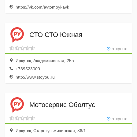
https://vk.com/avtomoykavk
СТО СТО Южная
открыто
Иркутск, Академическая, 25а
+739523000...
http://www.stoyou.ru
Мотосервис Оболтус
открыто
Иркутск, Старокузьмихинская, 86/1