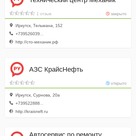
1 отзыв
закрыто
Иркутск, Тельмана, 152
+739526039...
http://сто-механик.рф
АЗС КрайсНефть
открыто
Иркутск, Сурнова, 20а
+739522888...
http://kraisneft.ru
Автосервис по ремонту