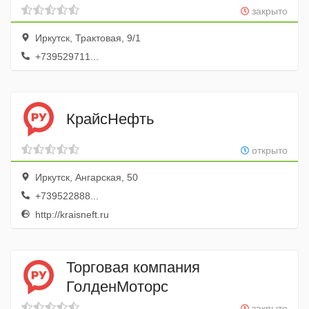
закрыто
Иркутск, Трактовая, 9/1
+739529711...
КрайсНефть
открыто
Иркутск, Ангарская, 50
+739522888...
http://kraisneft.ru
Торговая компания
ГолденМоторс
закрыто