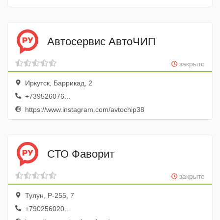
Автосервис АвтоЧИП
закрыто
Иркутск, Баррикад, 2
+739526076...
https://www.instagram.com/avtochip38
СТО Фаворит
закрыто
Тулун, Р-255, 7
+790256020...