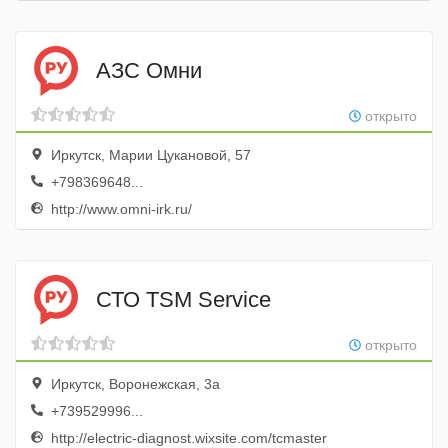
АЗС Омни
открыто
Иркутск, Марии Цукановой, 57
+798369648...
http://www.omni-irk.ru/
СТО TSM Service
открыто
Иркутск, Воронежская, 3а
+739529996...
http://electric-diagnost.wixsite.com/tcmaster