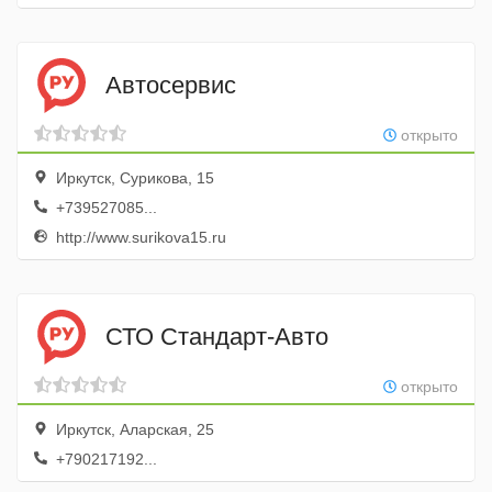
Автосервис
открыто
Иркутск, Сурикова, 15
+739527085...
http://www.surikova15.ru
СТО Стандарт-Авто
открыто
Иркутск, Аларская, 25
+790217192...