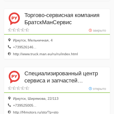
Торгово-сервисная компания
БратскМанСервис
закрыто
Иркутск, Мельничная, 4
+739526146...
http://www.truck.man.eu/ru/ru/index.html
Специализированный центр
сервиса и запчастей
для Honda, Nissan F4 Motors
открыто
Иркутск, Ширямова, 22/113
+739525005...
http://f4motors.ru/sto/?p=sto