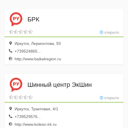
БРК
открыто
Иркутск, Лермонтова, 93
+739524865...
http://www.baikalregion.ru
Шинный центр ЭкШин
открыто
Иркутск, Трактовая, 4/1
+739529576...
http://www.koleso-irk.ru