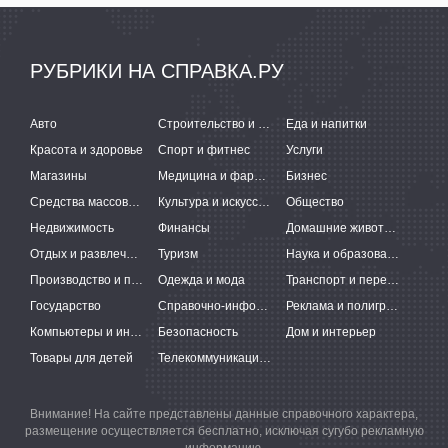
РУБРИКИ НА СПРАВКА.РУ
Авто
Строительство и ремонт
Еда и напитки
Красота и здоровье
Спорт и фитнес
Услуги
Магазины
Медицина и фармацевтика
Бизнес
Средства массовой информации
Культура и искусство
Общество
Недвижимость
Финансы
Домашние животные
Отдых и развлечения
Туризм
Наука и образование
Производство и поставки
Одежда и мода
Транспорт и перевозки
Государство
Справочно-информационные системы
Реклама и полиграфия
Компьютеры и интернет
Безопасность
Дом и интерьер
Товары для детей
Телекоммуникации и связь
Внимание! На сайте представлены данные справочного характера,
размещение осуществляется бесплатно, исключая сугубо рекламную