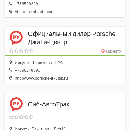
+739529229...
http://baikal-auto.com
Официальный дилер Porschе
ДжиТи-Центр
закрыто
Иркутск, Ширямова, 32/4а
+739524889...
http://www.porsche-irkutsk.ru
Сиб-АвтоТрак
Иркутск, Ракитная, 15 ст1/1