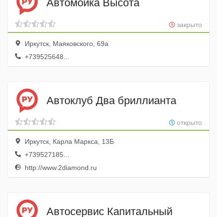
Автомойка Высота
закрыто
Иркутск, Маяковского, 69а
+739525648...
Автоклуб Два бриллианта
открыто
Иркутск, Карла Маркса, 13Б
+739527185...
http://www.2diamond.ru
Автосервис Капитальный