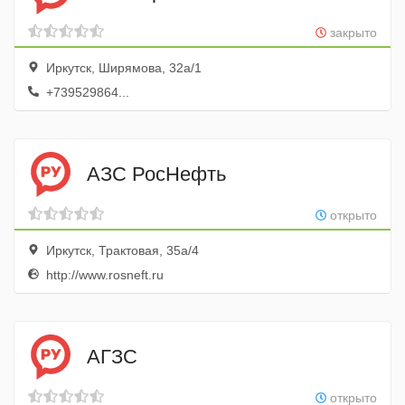
закрыто
Иркутск, Ширямова, 32а/1
+739529864...
АЗС РосНефть
открыто
Иркутск, Трактовая, 35а/4
http://www.rosneft.ru
АГЗС
открыто