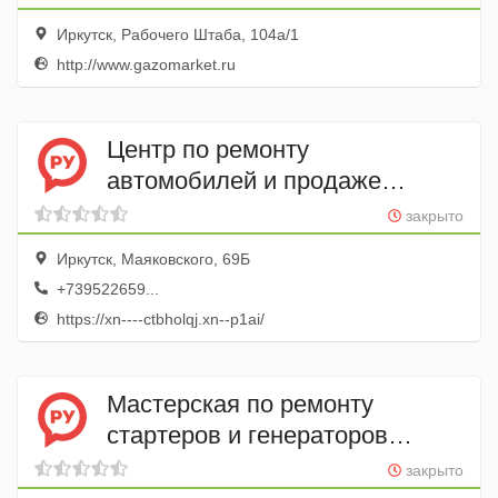
Иркутск, Рабочего Штаба, 104а/1
http://www.gazomarket.ru
Центр по ремонту
автомобилей и продаже
автозапчастей для Ford,
закрыто
Chevrolet, Volkswagen Вин-
Иркутск, Маяковского, 69Б
Код.рф
+739522659...
https://xn----ctbholqj.xn--p1ai/
Мастерская по ремонту
стартеров и генераторов
АвтоГен
закрыто