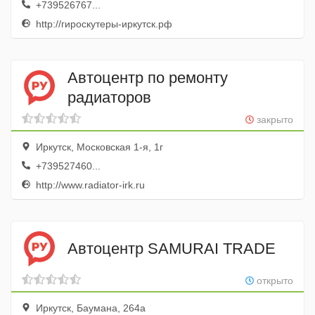
+739526767...
http://гироскутеры-иркутск.рф
Автоцентр по ремонту
радиаторов
закрыто
Иркутск, Московская 1-я, 1г
+739527460...
http://www.radiator-irk.ru
Автоцентр SAMURAI TRADE
открыто
Иркутск, Баумана, 264а