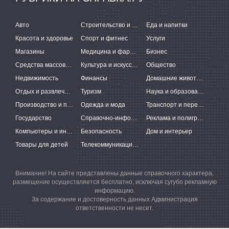
Авто
Строительство и ремонт
Еда и напитки
Красота и здоровье
Спорт и фитнес
Услуги
Магазины
Медицина и фармацевтика
Бизнес
Средства массовой информации
Культура и искусство
Общество
Недвижимость
Финансы
Домашние животные
Отдых и развлечения
Туризм
Наука и образование
Производство и поставки
Одежда и мода
Транспорт и перевозки
Государство
Справочно-информационные системы
Реклама и полиграфия
Компьютеры и интернет
Безопасность
Дом и интерьер
Товары для детей
Телекоммуникации и связь
Внимание! На сайте представлены данные справочного характера,
размещение осуществляется бесплатно, исключая сугубо рекламную
информацию.
За содержание и достоверность данных Администрация
ответственности не несет.