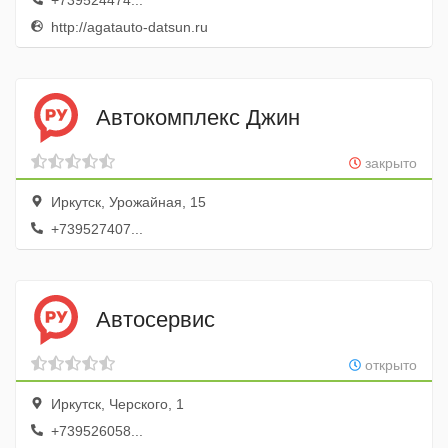
+739524474...
http://agatauto-datsun.ru
Автокомплекс Джин
закрыто
Иркутск, Урожайная, 15
+739527407...
Автосервис
открыто
Иркутск, Черского, 1
+739526058...