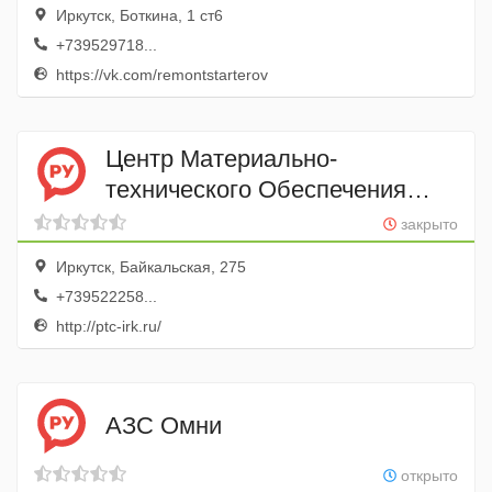
Иркутск, Боткина, 1 ст6
+739529718...
https://vk.com/remontstarterov
Центр Материально-
технического Обеспечения
Федеральной
закрыто
Противопожарной Службы
Иркутск, Байкальская, 275
по Иркутской Области фау
+739522258...
http://ptc-irk.ru/
АЗС Омни
открыто