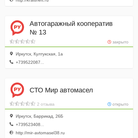
http://kraisneft.ru
Автогаражный кооператив
№ 13
закрыто
Иркутск, Култукская, 1а
+739522087...
СТО Мир автомасел
2 отзыва
открыто
Иркутск, Баррикад, 26Б
+739523408...
http://mir-avtomasel38.ru