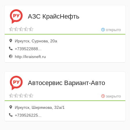
АЗС КрайсНефть
открыто
Иркутск, Сурнова, 20а
+739522888...
http://kraisneft.ru
Автосервис Вариант-Авто
закрыто
Иркутск, Ширямова, 32а/1
+739526225...