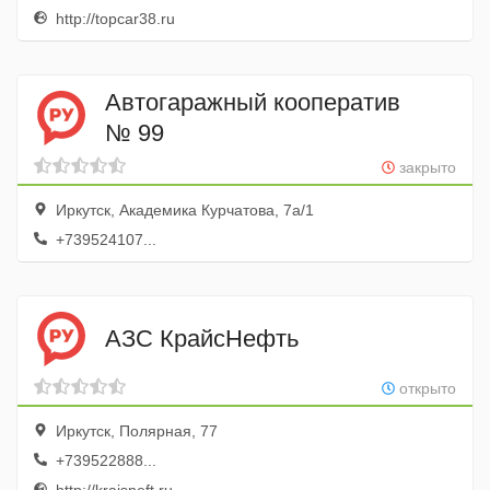
http://topcar38.ru
Автогаражный кооператив
№ 99
закрыто
Иркутск, Академика Курчатова, 7а/1
+739524107...
АЗС КрайсНефть
открыто
Иркутск, Полярная, 77
+739522888...