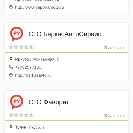
http://www.yaponamoto.ru
СТО БаркасАвтоСервис
закрыто
Иркутск, Монтажная, 5
+790257713...
http://barkasavto.ru
СТО Фаворит
закрыто
Тулун, Р-255, 7