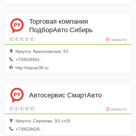
Торговая компания
ПодборАвто Сибирь
закрыто
Иркутск, Красноярская, 53
+739526501...
http://topcar38.ru
Автосервис СмартАвто
закрыто
Иркутск, Сергеева, 3/1 ст15
+739526626...