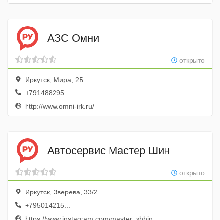
АЗС Омни
открыто
Иркутск, Мира, 2Б
+791488295...
http://www.omni-irk.ru/
Автосервис Мастер Шин
открыто
Иркутск, Зверева, 33/2
+795014215...
https://www.instagram.com/master_shhin