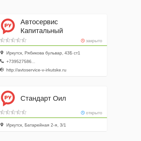
Автосервис
Капитальный
закрыто
Иркутск, Рябикова бульвар, 43Б ст1
+739527586...
http://avtoservice-v-irkutske.ru
Стандарт Оил
открыто
Иркутск, Батарейная 2-я, 3/1