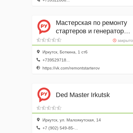
+739522806...
Мастерская по ремонту
стартеров и генераторов
АвтоГен
закрыто
Иркутск, Боткина, 1 ст6
+739529718...
https://vk.com/remontstarterov
Ded Master Irkutsk
Иркутск, ул. Малоякутская, 14
+7 (902) 549-85-...