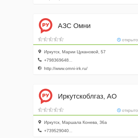
АЗС Омни
открыто
Иркутск, Марии Цукановой, 57
+798369648...
http://www.omni-irk.ru/
Иркутскоблгаз, АО
открыто
Иркутск, Маршала Конева, 36а
+739529040...