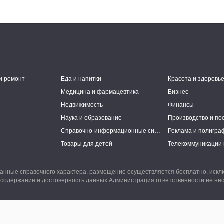
и ремонт
Еда и напитки
Красота и здоровь
Медицина и фармацевтика
Бизнес
Недвижимость
Финансы
Наука и образование
Производство и по
Справочно-информационные системы
Реклама и полигра
Товары для детей
Телекоммуникации 
анные справочного характера, размещение осуществляется бесплатно, иск
 содержание и достоверность данных Администрация ответственности не нес