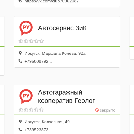
https://vk.com/club70902087
Автосервис ЗиК
Иркутск, Маршала Конева, 92а
+795009792...
Автогаражный
кооператив Геолог
закрыто
Иркутск, Колхозная, 49
+739523873...