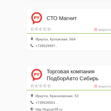
СТО Магнит
закрыто
Иркутск, Култукская, 56А
+739529997...
Торговая компания
ПодборАвто Сибирь
закрыто
Иркутск, Красноярская, 53
+739526501...
http://topcar38.ru