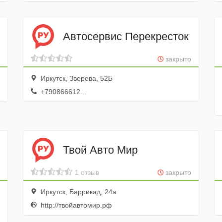
Автосервис Перекресток
закрыто
Иркутск, Зверева, 52Б
+790866612...
Твой Авто Мир
1 отзыв
закрыто
Иркутск, Баррикад, 24а
http://твойавтомир.рф