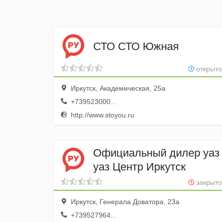
СТО СТО Южная
открыто
Иркутск, Академическая, 25а
+739523000...
http://www.stoyou.ru
Официальный дилер уаз
уаз Центр Иркутск
закрыто
Иркутск, Генерала Доватора, 23а
+739527964...