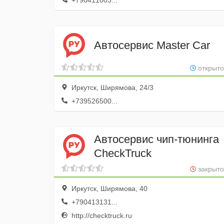
+790411003...
Автосервис Master Car
открыто
Иркутск, Ширямова, 24/3
+739526500...
Автосервис чип-тюнинга
CheckTruck
закрыто
Иркутск, Ширямова, 40
+790413131...
http://checktruck.ru