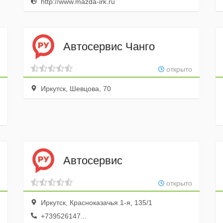
http://www.mazda-irk.ru
Автосервис Чанго
открыто
Иркутск, Шевцова, 70
Автосервис
открыто
Иркутск, Красноказачья 1-я, 135/1
+739526147...