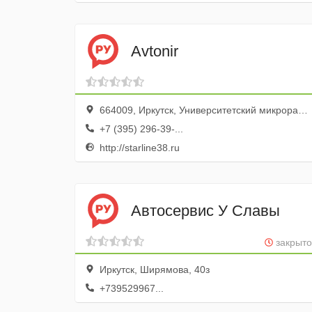
Avtonir
664009, Иркутск, Университетский микрорайон, 43
+7 (395) 296-39-...
http://starline38.ru
Автосервис У Славы
закрыто
Иркутск, Ширямова, 40з
+739529967...