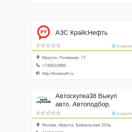
АЗС КрайсНефть
открыто
Иркутск, Полярная, 77
+739522888...
http://kraisneft.ru
Автоскупка38 Выкуп
авто. Автоподбор.
открыто
Москва, Иркутск, Байкальская 253а