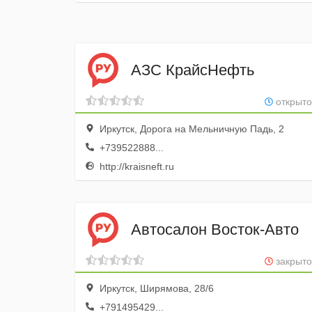
АЗС КрайсНефть
открыто
Иркутск, Дорога на Мельничную Падь, 2
+739522888...
http://kraisneft.ru
Автосалон Восток-Авто
закрыто
Иркутск, Ширямова, 28/6
+791495429...