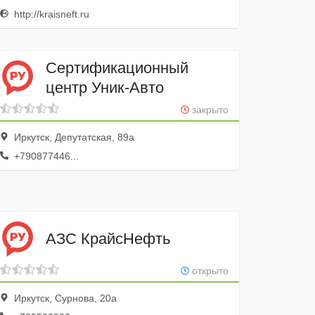
http://kraisneft.ru
Сертификационный
центр Уник-Авто
закрыто
Иркутск, Депутатская, 89а
+790877446...
АЗС КрайсНефть
открыто
Иркутск, Сурнова, 20а