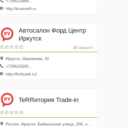
+739522888...
http://kraisneft.ru
Автосалон Форд Центр
Иркутск
закрыто
Иркутск, Ширямова, 32
+739525505...
http://fcirkutsk.ru/
TeRRитория Trade-in
Россия, Иркутск, Байкальская улица, 206, оф. 614