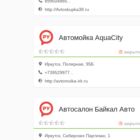
899504885...
http://Avtoskupka38.ru
Автомойка AquaCity
закрыто
Иркутск, Полярная, 95Б
+739529977...
http://avtomoika-irk.ru
Автосалон Байкал Авто
закрыто
Иркутск, Сибирских Партизан, 1