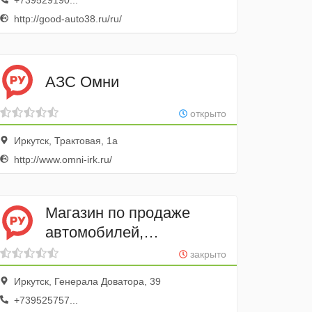
+739529190...
http://good-auto38.ru/ru/
АЗС Омни
открыто
Иркутск, Трактовая, 1а
http://www.omni-irk.ru/
Магазин по продаже
автомобилей,
автоаксессуаров
закрыто
и автозапчастей Партми
Иркутск, Генерала Доватора, 39
+739525757...