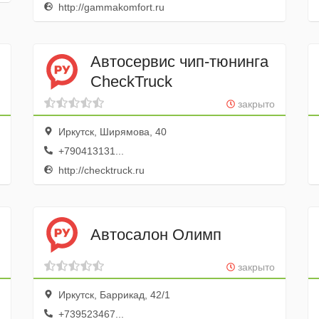
http://gammakomfort.ru
Автосервис чип-тюнинга
CheckTruck
закрыто
Иркутск, Ширямова, 40
+790413131...
http://checktruck.ru
Автосалон Олимп
закрыто
Иркутск, Баррикад, 42/1
+739523467...