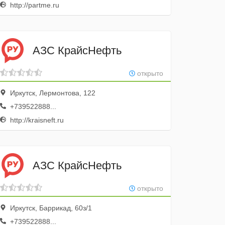
http://partme.ru
АЗС КрайсНефть
открыто
Иркутск, Лермонтова, 122
+739522888...
http://kraisneft.ru
АЗС КрайсНефть
открыто
Иркутск, Баррикад, 60з/1
+739522888...