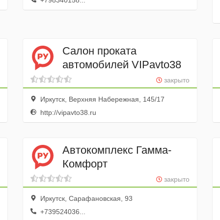
+798340158...
Салон проката
автомобилей VIPavto38
закрыто
Иркутск, Верхняя Набережная, 145/17
http://vipavto38.ru
Автокомплекс Гамма-
Комфорт
закрыто
Иркутск, Сарафановская, 93
+739524036...