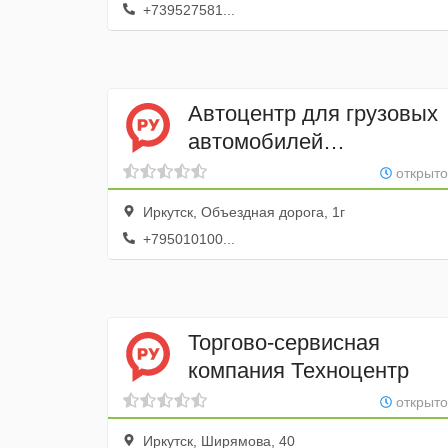
+739527581...
Автоцентр для грузовых
автомобилей
РемАвтоЦентр
открыто
Иркутск, Объездная дорога, 1г
+795010100...
Торгово-сервисная
компания Техноцентр
открыто
Иркутск, Ширямова, 40