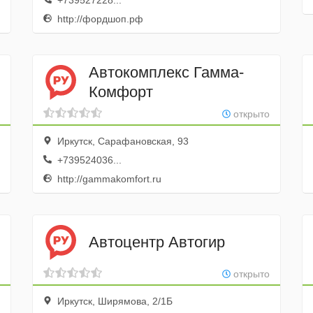
+739527228...
http://фордшоп.рф
Автокомплекс Гамма-
Комфорт
открыто
Иркутск, Сарафановская, 93
+739524036...
http://gammakomfort.ru
Автоцентр Автогир
открыто
Иркутск, Ширямова, 2/1Б