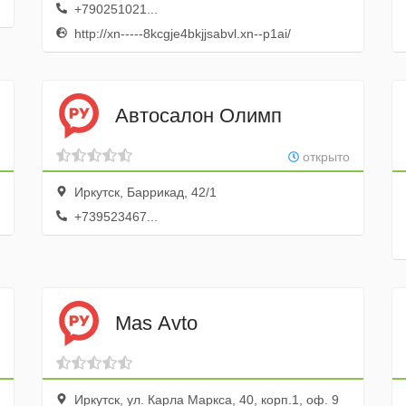
+790251021...
http://xn-----8kcgje4bkjjsabvl.xn--p1ai/
Автосалон Олимп
открыто
Иркутск, Баррикад, 42/1
+739523467...
Mas Avto
Иркутск, ул. Карла Маркса, 40, корп.1, оф. 9