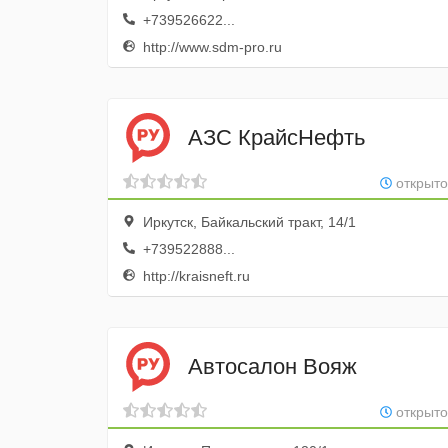
+739526622...
http://www.sdm-pro.ru
АЗС КрайсНефть
открыто
Иркутск, Байкальский тракт, 14/1
+739522888...
http://kraisneft.ru
Автосалон Вояж
открыто