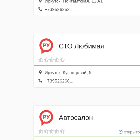
Иркутск, Почтамтская, 120/1
+739526252...
СТО Любимая
Иркутск, Кузнецовой, 9
+739526266...
Автосалон
открыто