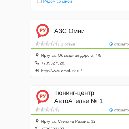
Рядом со мной
АЗС Омни
1 отзыв
открыто
Иркутск, Объездная дорога, 4/5
+739527928...
http://www.omni-irk.ru/
Тюнинг-центр
АвтоАтелье № 1
открыто
Иркутск, Степана Разина, 32