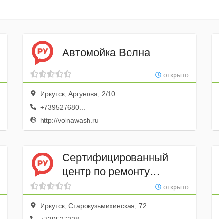
Автомойка Волна
открыто
Иркутск, Аргунова, 2/10
+739527680...
http://volnawash.ru
Сертифицированный
центр по ремонту
автомобилей и продаже
открыто
автозапчастей ФордШоп
Иркутск, Старокузьмихинская, 72