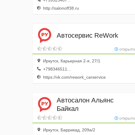
+739523407...
http://salonoff38.ru
Автосервис ReWork
открыто
Иркутск, Карьерная 2-я, 27/1
+798346511...
https://vk.com/rework_carservice
Автосалон Альянс
Байкал
открыто
Иркутск, Баррикад, 209а/2