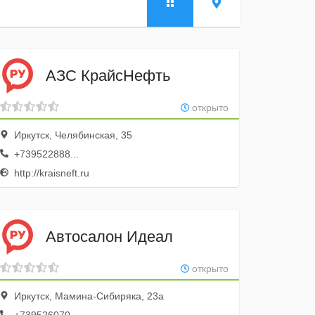
АЗС КрайсНефть
открыто
Иркутск, Челябинская, 35
+739522888...
http://kraisneft.ru
Автосалон Идеал
открыто
Иркутск, Мамина-Сибиряка, 23а