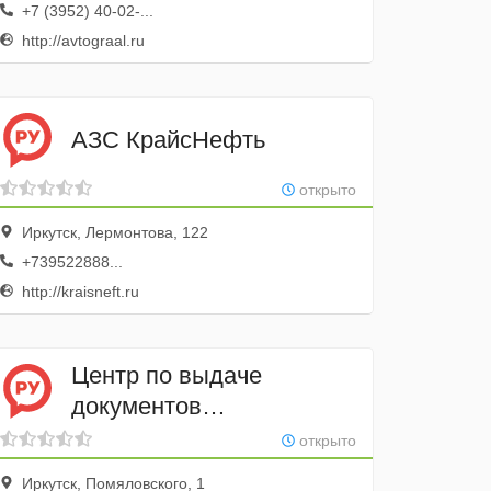
+7 (3952) 40-02-...
http://avtograal.ru
АЗС КрайсНефть
открыто
Иркутск, Лермонтова, 122
+739522888...
http://kraisneft.ru
Центр по выдаче
документов
на переоборудование
открыто
автотранспорта Иркар
Иркутск, Помяловского, 1