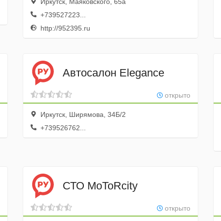
Иркутск, Маяковского, 65а
+739527223...
http://952395.ru
Автосалон Elegance
открыто
Иркутск, Ширямова, 34Б/2
+739526762...
СТО MoToRcity
открыто