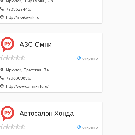
Иркутск, Ширямова, 2/8
+739527445...
http://moika-irk.ru
АЗС Омни
открыто
Иркутск, Братская, 7а
+798369896...
http://www.omni-irk.ru/
Автосалон Хонда
открыто