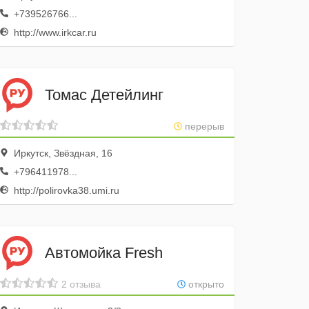
+739526766...
http://www.irkcar.ru
Томас Детейлинг
перерыв
Иркутск, Звёздная, 16
+796411978...
http://polirovka38.umi.ru
Автомойка Fresh
2 отзыва
открыто